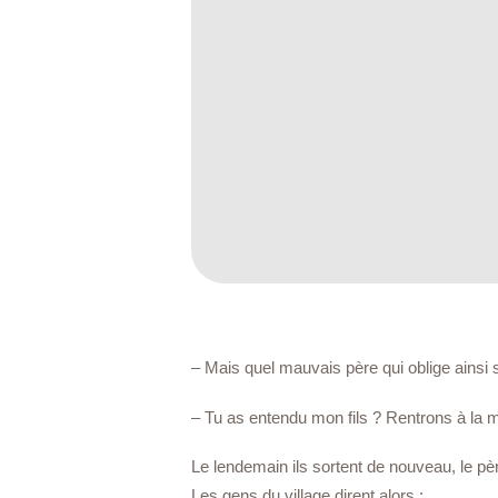
– Mais quel mauvais père qui oblige ainsi son
– Tu as entendu mon fils ? Rentrons à la ma
Le lendemain ils sortent de nouveau, le père
Les gens du village dirent alors :