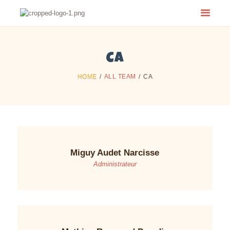
CA
ACCUEIL
À PROPOS
HOME
ALL TEAM
CA
ÉVÉNEMENTS
ADOS EN LUMIÈRE
INSCRIPTION
NOUS JOINDRE
Miguy Audet Narcisse
Administrateur